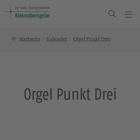
Suche
T
o
g
Startseite
Kalender
Orgel Punkt Drei
g
l
e
n
a
v
i
Orgel Punkt Drei
g
a
t
i
o
n