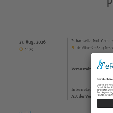
P
Zschachwitz, Paul-Gerha
27. Aug. 2026
Meußlitzer Straße 113 Dres
19:30
Veranstaltungsort
Internetadresse
Art der Veranstaltung