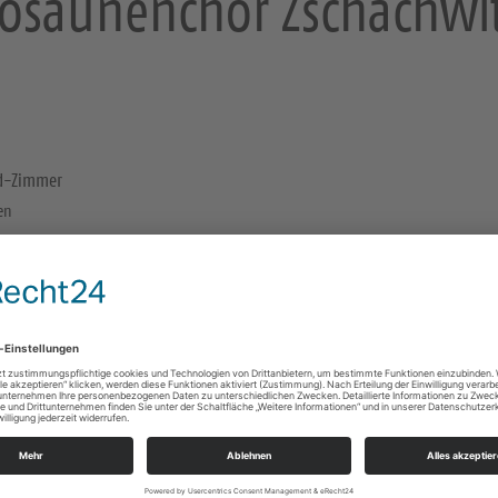
osaunenchor Zschachwi
rd-Zimmer
den
Zschachwitz, Paul-Gerhard-Zimmer
Meußlitzer Straße 113
01259 Dresden
https://landing.churchdesk.com/de/e/36794734
Konzerte/Theater/Musik