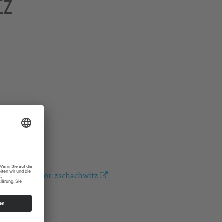
tz
/posaunenchor-zschachwitz