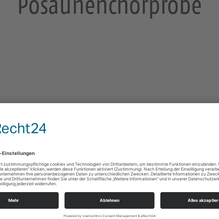
Posaunenchorprobe
Leuben
Altleuben 13
01257 Dresden
https://landing.churchdesk.com/de/e/41150507
Konzerte/Theater/Musik