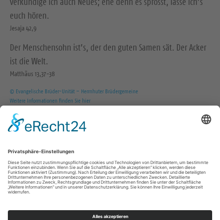
verkündige ich auch Neues; ehe denn es sprosst, lasse ich’s
euch hören.
Jesaja 42,9
Der Menschensohn ist’s, der den guten Samen sät. Der Acker
ist die Welt.
Matthäus 13,37-38
© Evangelische Brüder-Unität – Herrnhuter Brüdergemeine
Weitere Informationen finden Sie hier
Wir in den sozialen Medien
B
B
B
e
e
e
s
s
s
Impressum
u
u
u