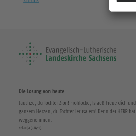
Zurück
Die Losung von heute
Jauchze, du Tochter Zion! Frohlocke, Israel! Freue dich und
ganzem Herzen, du Tochter Jerusalem! Denn der HERR hat 
weggenommen.
Zefanja 3,14-15