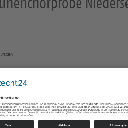
unenchorprobe Niederse
7 Dresden
Niedersedlitz
Pfarrer-Schneider-Straße 7
01257 Dresden
https://landing.churchdesk.com/de/e/39715066/
Konzerte/Theater/Musik