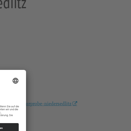
dlitz
posaunenchorprobe-niedersedlitz