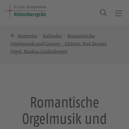
Suche
T
o
g
Startseite
Kalender
Romantische
g
l
Orgelmusik und Gesang – Altistin: Ewa Zeuner
e
Orgel: Markus Leidenberger
n
a
v
i
g
a
Romantische
t
i
o
Orgelmusik und
n