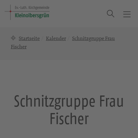
Suche
T
o
g
Startseite
Kalender
Schnitzgruppe Frau
g
l
Fischer
e
n
a
v
i
g
Schnitzgruppe Frau
a
t
Fischer
i
o
n