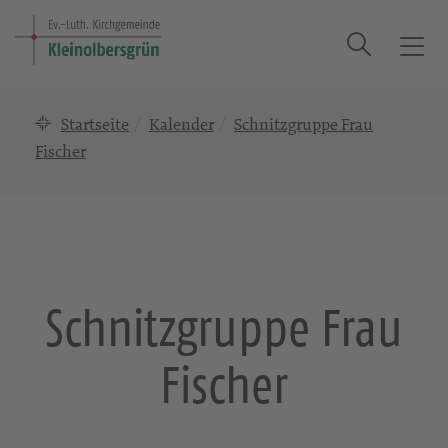
Suche
T
o
g
Startseite
Kalender
Schnitzgruppe Frau
g
l
Fischer
e
n
a
v
i
g
Schnitzgruppe Frau
a
t
Fischer
i
o
n