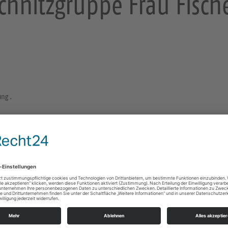
chnitzgruppe Frau Fisch
ung .
Sonstige Räume und Orte
Ort: siehe Terminbeschreibung
. .
e Infos
https://landing.churchdesk.com/de/e/47074560/s
Frau Fischer, 0176 539 427 25