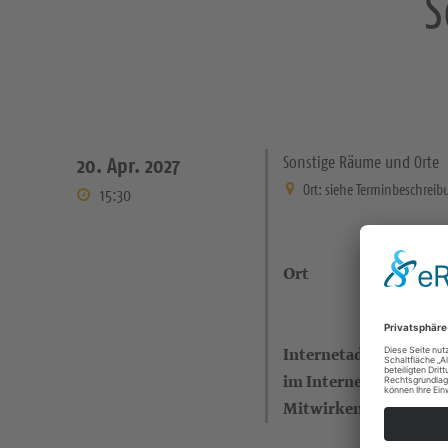
S
Sonstige Räume und Orte
20. Apr. 2027
Ort: siehe Terminbeschreib
15:30
Ort
Internetadresse (eigen
im Internet)
Mitwirkende