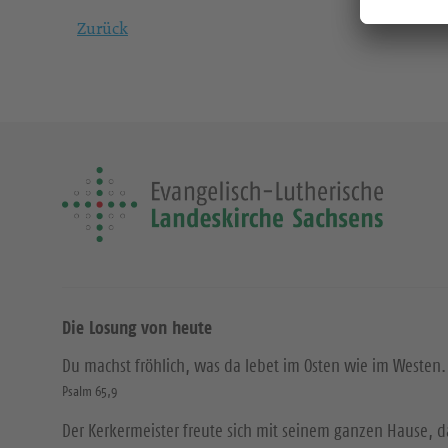
Zurück
Die Losung von heute
Du machst fröhlich, was da lebet im Osten wie im Westen.
Psalm 65,9
Der Kerkermeister freute sich mit seinem ganzen Hause, 