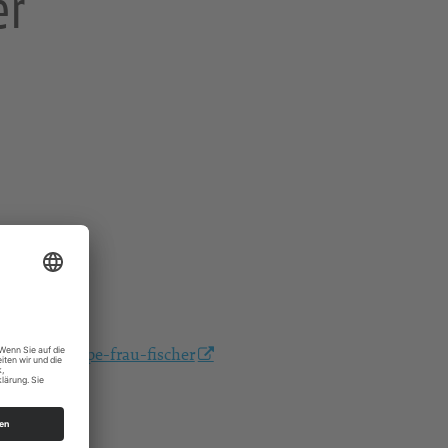
er
chnitzgruppe-frau-fischer