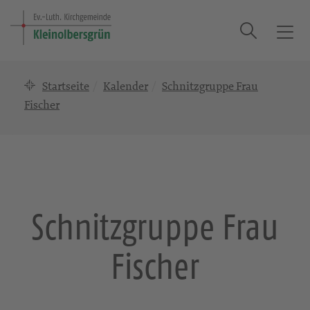
Suche
T
o
g
Startseite
Kalender
Schnitzgruppe Frau
g
l
Fischer
e
n
a
v
i
g
Schnitzgruppe Frau
a
t
Fischer
i
o
n