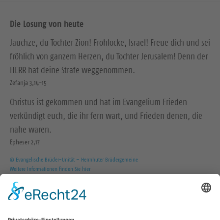
Die Losung von heute
Jauchze, du Tochter Zion! Frohlocke, Israel! Freue dich und sei
fröhlich von ganzem Herzen, du Tochter Jerusalem! Denn der
HERR hat deine Strafe weggenommen.
Zefanja 3,14-15
Christus ist gekommen und hat im Evangelium Frieden
verkündigt euch, die ihr fern wart, und Frieden denen, die
nahe waren.
Epheser 2,17
© Evangelische Brüder-Unität – Herrnhuter Brüdergemeine
Weitere Informationen finden Sie hier
Wir in den sozialen Medien