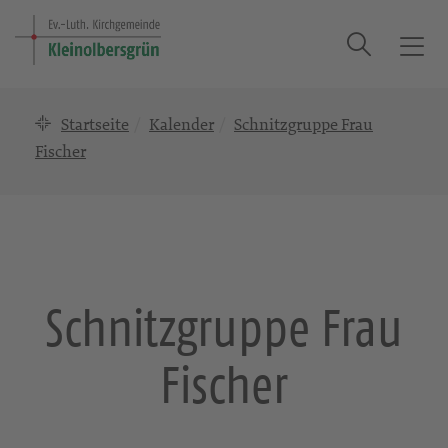
Suche
T
o
g
Startseite
Kalender
Schnitzgruppe Frau
g
l
Fischer
e
n
a
v
i
g
Schnitzgruppe Frau
a
t
Fischer
i
o
n