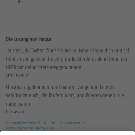
Die Losung von heute
Jauchze, du Tochter Zion! Frohlocke, Israel! Freue dich und sei
fröhlich von ganzem Herzen, du Tochter Jerusalem! Denn der
HERR hat deine Strafe weggenommen.
Zefanja 3,14-15
Christus ist gekommen und hat im Evangelium Frieden
verkündigt euch, die ihr fern wart, und Frieden denen, die
nahe waren.
Epheser 2,17
© Evangelische Brüder-Unität – Herrnhuter Brüdergemeine
Weitere Informationen finden Sie hier