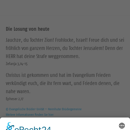
Die Losung von heute
Jauchze, du Tochter Zion! Frohlocke, Israel! Freue dich und sei
fröhlich von ganzem Herzen, du Tochter Jerusalem! Denn der
HERR hat deine Strafe weggenommen.
Zefanja 3,14-15
Christus ist gekommen und hat im Evangelium Frieden
verkündigt euch, die ihr fern wart, und Frieden denen, die
nahe waren.
Epheser 2,17
© Evangelische Brüder-Unität – Herrnhuter Brüdergemeine
Weitere Informationen finden Sie hier