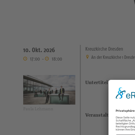
Kreuzkirche Dresden
10. Okt. 2026
An der Kreuzkirche 1 Dresd
17:00
-
18:00
Untertitel
Paula Lehmann
Veranstaltungsort