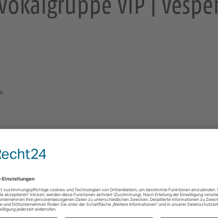
Vokalgruppe VIP | Vespe
en
Musik+Abend+Stunde
Vokalgruppe VIP
Kreuzorganist Holger Gehring, Orgel
Superintendent Christian Behr, Liturg
Kreuzkirche Dresden
An der Kreuzkirche 1
01067 Dresden