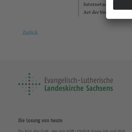
Internetadresse
Art der Veranstaltung
Zurück
Die Losung von heute
Du bist der Gott, der mir hilft; täglich harre ich auf dich.