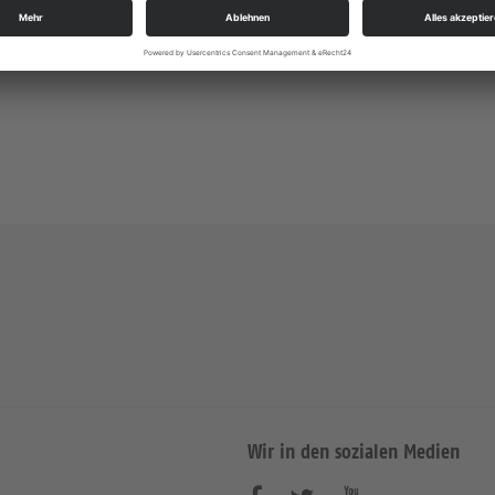
https://landing.churchdesk.com/de/e/38496464/
Konzerte/Theater/Musik
Wir in den sozialen Medien