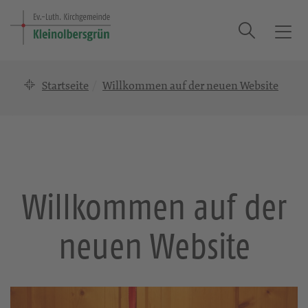
Suche
T
o
g
Startseite
Willkommen auf der neuen Website
g
l
e
n
a
v
i
Willkommen auf der
g
a
neuen Website
t
i
o
n