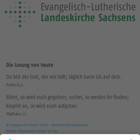
Die Losung von heute
Du bist der Gott, der mir hilft; täglich harre ich auf dich.
Psalm 25,5
Bittet, so wird euch gegeben; suchet, so werdet ihr finden;
klopfet an, so wird euch aufgetan.
Matthäus 7,7
© Evangelische Brüder-Unität – Herrnhuter Brüdergemeine
Weitere Informationen finden Sie hier