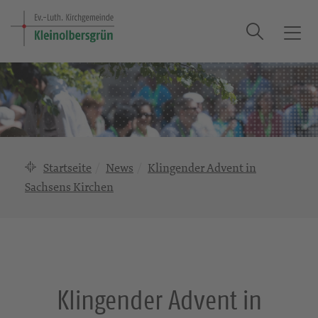
Suche
T
o
g
g
l
e
n
a
Startseite
News
Klingender Advent in
v
Sachsens Kirchen
i
g
a
t
i
o
Klingender Advent in
n