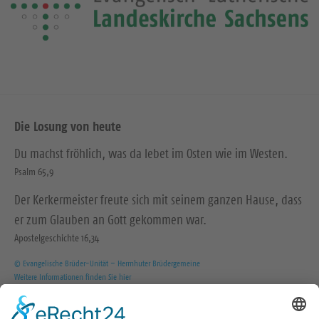
Die Losung von heute
Du machst fröhlich, was da lebet im Osten wie im Westen.
Psalm 65,9
Der Kerkermeister freute sich mit seinem ganzen Hause, dass
er zum Glauben an Gott gekommen war.
Apostelgeschichte 16,34
© Evangelische Brüder-Unität – Herrnhuter Brüdergemeine
Weitere Informationen finden Sie hier