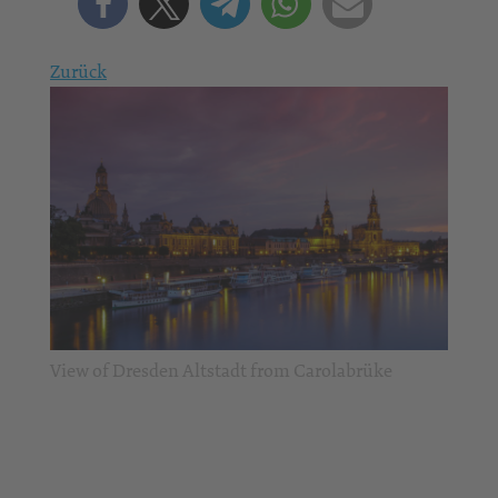
Zurück
View of Dresden Altstadt from Carolabrüke